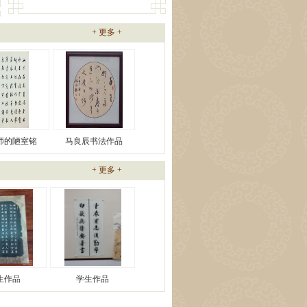
+
更多
+
师的陋室铭
马良辰书法作品
+
更多
+
生作品
学生作品