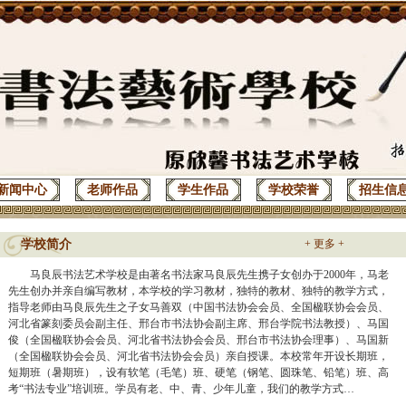
新闻中心
老师作品
学生作品
学校荣誉
招生信
学校简介
+
更多
+
马良辰书法艺术学校是由著名书法家马良辰先生携子女创办于2000年，马老
先生创办并亲自编写教材，本学校的学习教材，独特的教材、独特的教学方式，
指导老师由马良辰先生之子女马善双（中国书法协会会员、全国楹联协会会员、
河北省篆刻委员会副主任、邢台市书法协会副主席、邢台学院书法教授）、马国
俊（全国楹联协会会员、河北省书法协会会员、邢台市书法协会理事）、马国新
（全国楹联协会会员、河北省书法协会会员）亲自授课。本校常年开设长期班，
短期班（暑期班），设有软笔（毛笔）班、硬笔（钢笔、圆珠笔、铅笔）班、高
考“书法专业”培训班。学员有老、中、青、少年儿童，我们的教学方式…