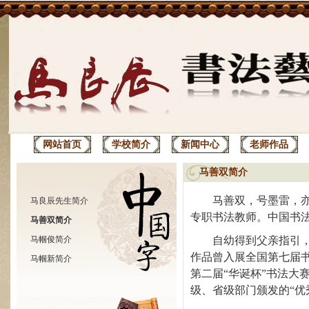
网站首页
学校简介
新闻中心
老师作品
马善双简介
马善双，号墨雷，
马良辰先生简介
专职书法教师。中国书
马善双简介
马帼俊简介
自幼得到父亲指引，
作品曾入展全国第七届
马帼新简介
第二届“华诞杯”书法大
级、省级部门颁发的“优