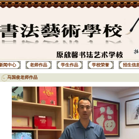
新闻中心
老师作品
学生作品
学校荣誉
招生信
马国俊老师作品