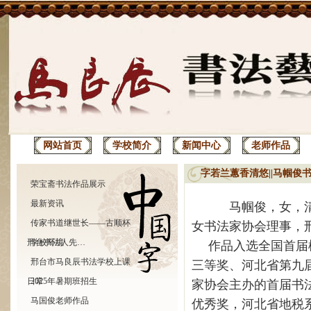
网站首页
学校简介
新闻中心
老师作品
字若兰蕙香清悠||马帼俊
荣宝斋书法作品展示
最新资讯
马
帼
俊，
女
，
传家书道继世长——古顺杯
女书法家协会理事，
邢台书法人先…
学校环境
作品
入选全国首届
邢台市马良辰书法学校上课
三等奖
、河北省第九
日常
2025年暑期班招生
家协会主办的首届书
马国俊老师作品
优秀奖
，
河北省地税