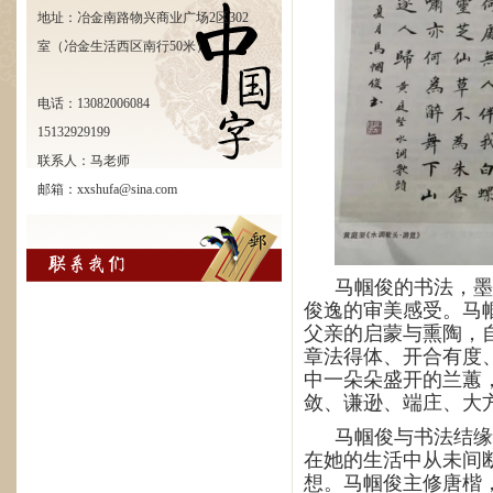
地址：冶金南路物兴商业广场2区302
室（冶金生活西区南行50米）
电话：13082006084
15132929199
联系人：马老师
邮箱：xxshufa@sina.com
马帼俊的书法，墨
俊逸的审美感受。
马
父亲的启蒙与熏陶，
章法得体、开合有度
中一朵朵盛开的兰蕙
敛、谦逊、端庄、大
马帼俊与书法结缘
在她的生活中从未间
想。马帼俊主修唐楷