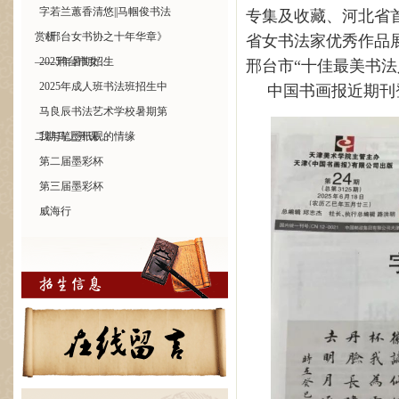
字若兰蕙香清悠||马帼俊书法
专集及收藏、河北省
赏析
《邢台女书协之十年华章》
省女书法家优秀作品展
——邢台市女…
2025年暑期招生
邢台市“十佳最美书法
2025年成人班书法班招生中
中国书画报
近期
刊
马良辰书法艺术学校暑期第
二期马上开课…
我与笔墨纸砚的情缘
第二届墨彩杯
第三届墨彩杯
威海行