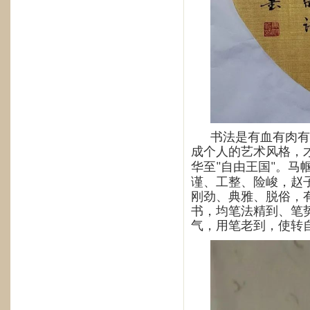
书法是有血有肉有
成个人的艺术风格，
华至
自由王国
。马
"
"
谨、工整、险峻，赵
刚劲、典雅、脱俗，
书，均笔法精到、笔
气，用笔老到，使转