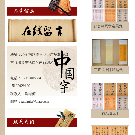
张岩钊同学在展览…
地址：冶金南路物兴商业广场2区302
室（冶金生活西区南行50米）
开幕式上陈鸿喆代…
电话：13082006084
15132929199
联系人：马老师
邮箱：xxshufa@sina.com
作品展示1