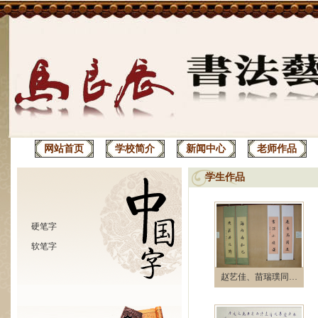
网站首页
学校简介
新闻中心
老师作品
学生作品
硬笔字
软笔字
赵艺佳、苗瑞璞同…